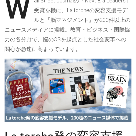
W
all Street Journalの「Next Era Leaders」
受賞を機に、La torcheの変容支援モデ
ルと『脳マネジメント』が200件以上の
ニュースメディアに掲載。教育・ビジネス・国際協
力の各分野で、脳のOSを起点とした社会変革への
関心が急速に高まっています。
La torche発の変容支援