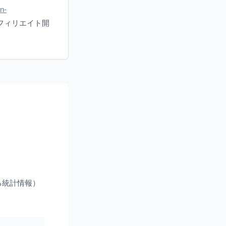
in-
フィリエイト開
よる統計情報）