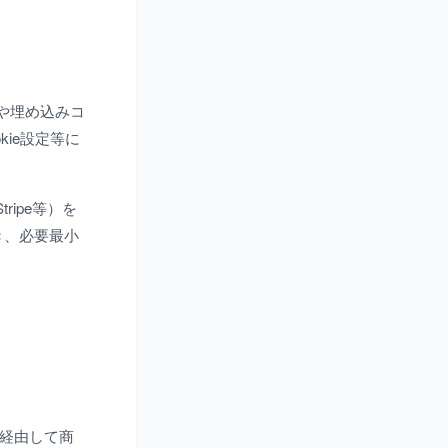
クや埋め込みコ
ie設定等に
ipe等）を
き、必要最小
を経由して商