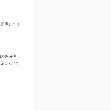
に提供しませ
間のみ保持し
実施していま
。